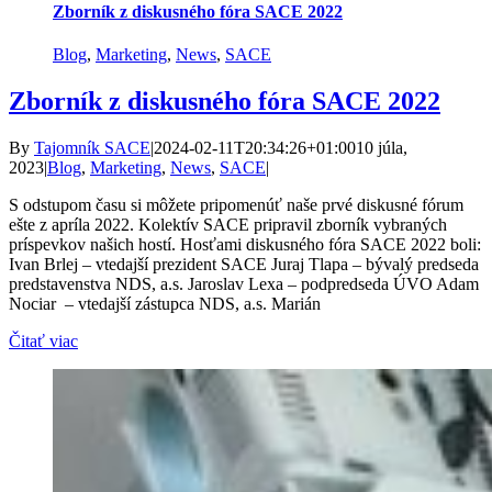
Zborník z diskusného fóra SACE 2022
Blog
,
Marketing
,
News
,
SACE
Zborník z diskusného fóra SACE 2022
By
Tajomník SACE
|
2024-02-11T20:34:26+01:00
10 júla,
2023
|
Blog
,
Marketing
,
News
,
SACE
|
S odstupom času si môžete pripomenúť naše prvé diskusné fórum
ešte z apríla 2022. Kolektív SACE pripravil zborník vybraných
príspevkov našich hostí. Hosťami diskusného fóra SACE 2022 boli:
Ivan Brlej – vtedajší prezident SACE Juraj Tlapa – bývalý predseda
predstavenstva NDS, a.s. Jaroslav Lexa – podpredseda ÚVO Adam
Nociar – vtedajší zástupca NDS, a.s. Marián
Čitať viac