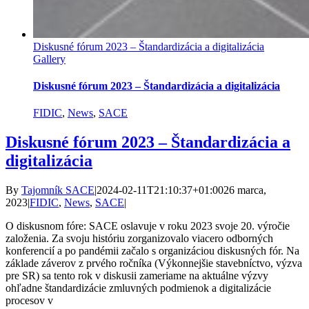
Diskusné fórum 2023 – Štandardizácia a digitalizácia
Gallery
Diskusné fórum 2023 – Štandardizácia a digitalizácia
FIDIC
,
News
,
SACE
Diskusné fórum 2023 – Štandardizácia a
digitalizácia
By
Tajomník SACE
|
2024-02-11T21:10:37+01:00
26 marca,
2023
|
FIDIC
,
News
,
SACE
|
O diskusnom fóre: SACE oslavuje v roku 2023 svoje 20. výročie
založenia. Za svoju históriu zorganizovalo viacero odborných
konferencií a po pandémii začalo s organizáciou diskusných fór. Na
základe záverov z prvého ročníka (Výkonnejšie stavebníctvo, výzva
pre SR) sa tento rok v diskusii zameriame na aktuálne výzvy
ohľadne štandardizácie zmluvných podmienok a digitalizácie
procesov v