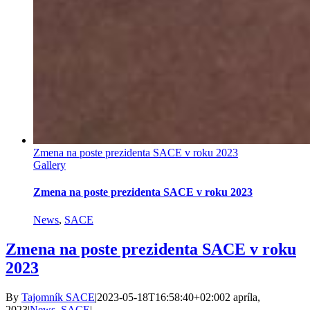
Zmena na poste prezidenta SACE v roku 2023
Gallery
Zmena na poste prezidenta SACE v roku 2023
News
,
SACE
Zmena na poste prezidenta SACE v roku
2023
By
Tajomník SACE
|
2023-05-18T16:58:40+02:00
2 apríla,
2023
|
News
,
SACE
|