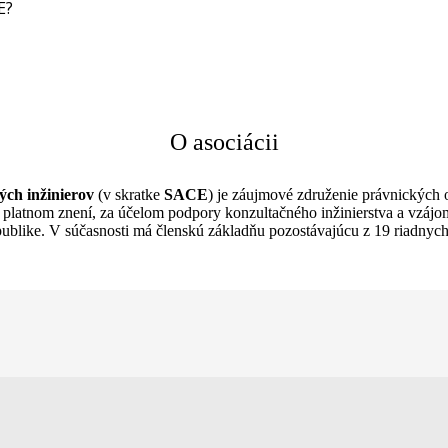
E?
O asociácii
ých inžinierov
(v skratke
SACE
) je záujmové združenie právnických 
platnom znení, za účelom podpory konzultačného inžinierstva a vzájo
publike. V súčasnosti má členskú základňu pozostávajúcu z 19 riadnych