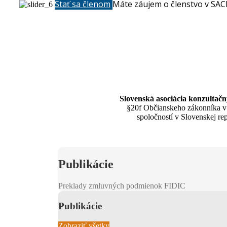
Stať sa členom
Máte záujem o členstvo v SAC
Slovenská asociácia konzultačn
§20f Občianskeho zákonníka v 
spoločností v Slovenskej re
Publikácie
Preklady zmluvných podmienok FIDIC
Publikácie
Zobraziť všetky