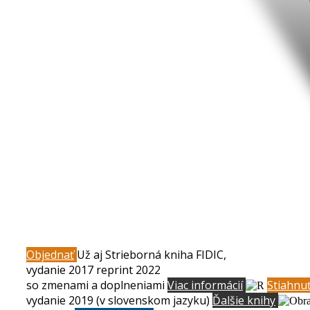
Objednať
Už aj Strieborná kniha FIDIC,
vydanie 2017 reprint 2022
so zmenami a doplneniami
Viac informácií
Stiahnu
vydanie 2019 (v slovenskom jazyku)
Ďalšie knihy