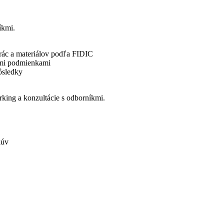
íkmi.
rác a materiálov podľa FIDIC
ými podmienkami
ôsledky
rking a konzultácie s odborníkmi.
lúv