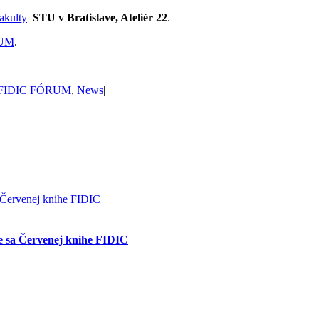
akulty
STU v Bratislave, Ateliér 22
.
RUM
.
FIDIC FÓRUM
,
News
|
a Červenej knihe FIDIC
ce sa Červenej knihe FIDIC