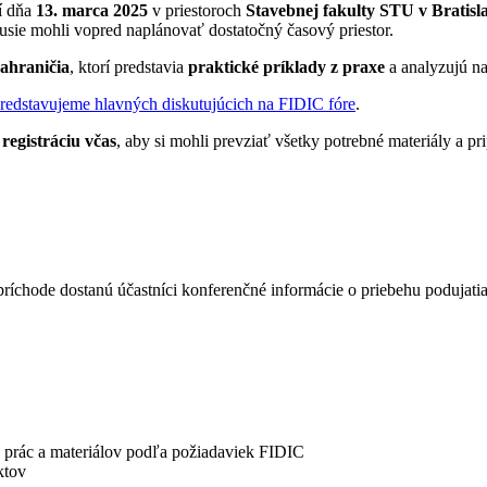
í dňa
13. marca 2025
v priestoroch
Stavebnej fakulty STU v Bratisla
usie mohli vopred naplánovať dostatočný časový priestor.
zahraničia
, ktorí predstavia
praktické príklady z praxe
a analyzujú na
redstavujeme hlavných diskutujúcich na FIDIC fóre
.
 registráciu včas
, aby si mohli prevziať všetky potrebné materiály a pri
príchode dostanú účastníci konferenčné informácie o priebehu podujatia
 prác a materiálov podľa požiadaviek FIDIC
ktov