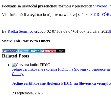
Podujatie sa uskutoční
prezenčnou formou
v priestoroch
Stavebnej f
Viac informácií a registráciu nájdete na webovej stránke
FIDIC FÓ
By
Radka Semancová
|
2025-02-07T09:09:04+01:00
7 februára, 2025
|
Share This Post With Others!
Facebook
Twitter
LinkedIn
Pinterest
Email
Related Posts
Jediné certifikované školenia FIDIC na Slovensku venujúce s
Gallery
Jediné certifikované školenia FIDIC na Slovensku venujú
23 septembra, 2025