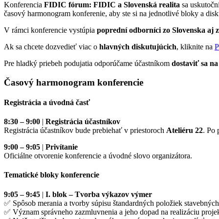
Konferencia
FIDIC fórum: FIDIC a Slovenská realita
sa uskutočn
časový harmonogram konferenie, aby ste si na jednotlivé bloky a disk
V rámci konferencie vystúpia
poprední odborníci zo Slovenska aj 
Ak sa chcete dozvedieť viac o
hlavných diskutujúcich
, kliknite na
P
Pre hladký priebeh podujatia odporúčame účastníkom
dostaviť sa na
Časový harmonogram konferencie
Registrácia a úvodná časť
8:30 – 9:00
|
Registrácia účastníkov
Registrácia účastníkov bude prebiehať v priestoroch
Ateliéru 22
. Po 
9:00 – 9:05
|
Privítanie
Oficiálne otvorenie konferencie a úvodné slovo organizátora.
Tematické bloky konferencie
9:05 – 9:45
|
I. blok – Tvorba výkazov výmer
✅ Spôsob merania a tvorby súpisu štandardných položiek stavebných
✅ Význam správneho zazmluvnenia a jeho dopad na realizáciu proje