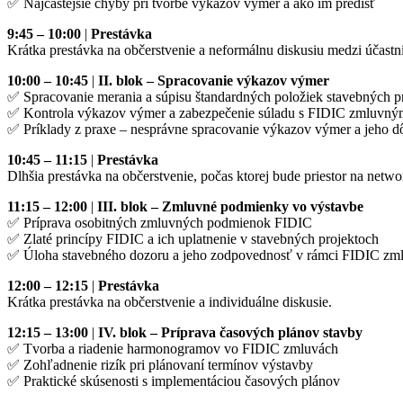
✅ Najčastejšie chyby pri tvorbe výkazov výmer a ako im predísť
9:45 – 10:00
|
Prestávka
Krátka prestávka na občerstvenie a neformálnu diskusiu medzi účastn
10:00 – 10:45
|
II. blok – Spracovanie výkazov výmer
✅ Spracovanie merania a súpisu štandardných položiek stavebných p
✅ Kontrola výkazov výmer a zabezpečenie súladu s FIDIC zmluvn
✅ Príklady z praxe – nesprávne spracovanie výkazov výmer a jeho d
10:45 – 11:15
|
Prestávka
Dlhšia prestávka na občerstvenie, počas ktorej bude priestor na netwo
11:15 – 12:00
|
III. blok – Zmluvné podmienky vo výstavbe
✅ Príprava osobitných zmluvných podmienok FIDIC
✅ Zlaté princípy FIDIC a ich uplatnenie v stavebných projektoch
✅ Úloha stavebného dozoru a jeho zodpovednosť v rámci FIDIC zm
12:00 – 12:15
|
Prestávka
Krátka prestávka na občerstvenie a individuálne diskusie.
12:15 – 13:00
|
IV. blok – Príprava časových plánov stavby
✅ Tvorba a riadenie harmonogramov vo FIDIC zmluvách
✅ Zohľadnenie rizík pri plánovaní termínov výstavby
✅ Praktické skúsenosti s implementáciou časových plánov